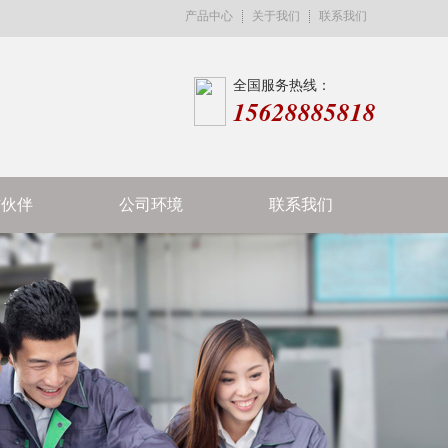
产品中心
关于我们
联系我们
全国服务热线：
15628885818
作伙伴
公司环境
联系我们