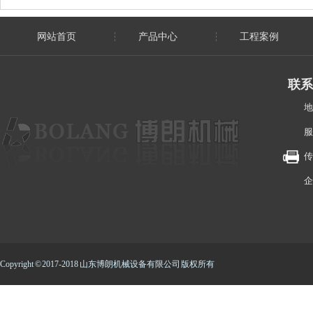
网站首页
产品中心
工程案例
联系
地
服
传
企
Copyright © 2017-2018 山东博朗机械设备有限公司 版权所有