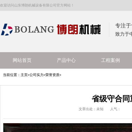
欢迎访问山东博朗机械设备有限公司官方网站！
专注于
致力于
网站首页
产品中心
工程案例
当前位置：
主页
»
公司实力
»
荣誉资质
»
省级守合同
文章出处：未知
人气：