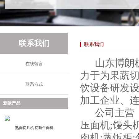
联系我们
联系我们
山东博朗机械
在线留言
力于为果蔬
联系方式
饮设备研发设
加工企业、
新款产品
公司主营：多
压面机;馒头机
熟肉切片机 切熟牛肉机
肉机;蒸饭柜