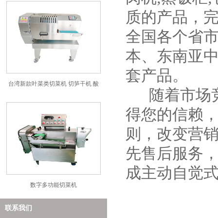
质的产品，
全国各个省
本、东南亚
套产品。
台湾新款叶菜类切菜机 切笋干机 酸
随着市场竞
菜切丝机
得您的信赖，
则，改变营
先售后服务
成主动自觉
数字多功能切菜机
联系我们