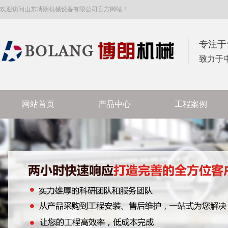
欢迎访问山东博朗机械设备有限公司官方网站！
专注于
致力于
网站首页
产品中心
工程案例