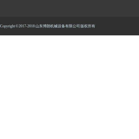
Copyright © 2017-2018 山东博朗机械设备有限公司 版权所有