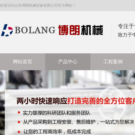
欢迎访问山东博朗机械设备有限公司官方网站！
专注于
致力于
网站首页
产品中心
工程案例