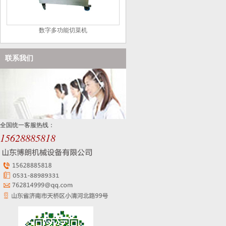
数字多功能切菜机
联系我们
全国统一客服热线：
15628885818