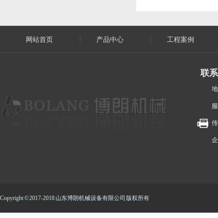
网站首页
产品中心
工程案例
联系
地
服
传
企
Copyright © 2017-2018 山东博朗机械设备有限公司 版权所有