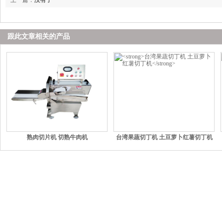
上一篇：
没有了
跟此文章相关的产品
熟肉切片机 切熟牛肉机
台湾果蔬切丁机 土豆萝卜红薯切丁机