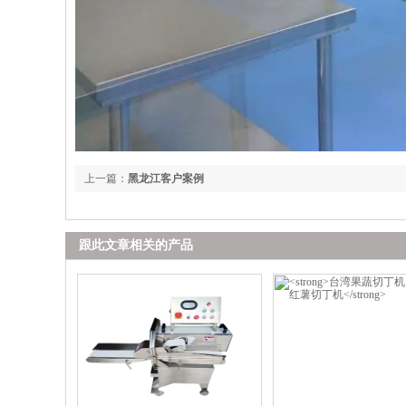
上一篇：
黑龙江客户案例
跟此文章相关的产品