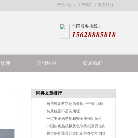
产品中心
关于我们
联系我们
全国服务热线：
15628885818
作伙伴
公司环境
联系我们
同类文章排行
厨房设备数字化为餐饮业带来“加速
度”
切菜机是不是实用呢
一定要正确使用和安全操作切菜机
中国的食品机械及包装机械需要走向
世界
最大保护蔬菜纤维组织的多功能切菜