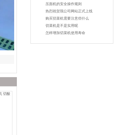
压面机的安全操作规则
热烈祝贺我公司网站正式上线
购买切菜机需要注意些什么
切菜机是不是实用呢
怎样增加切菜机使用寿命