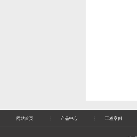
网站首页
产品中心
工程案例