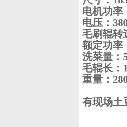
尺寸：183
电机功率：
电压：380
毛刷辊转速1
额定功率：
洗菜量：500
毛辊长：1
重量：280
有现场土