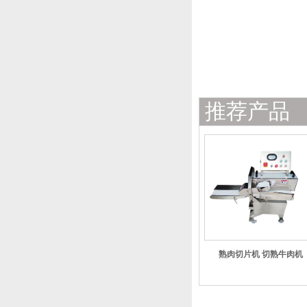
推荐产品
熟肉切片机 切熟牛肉机