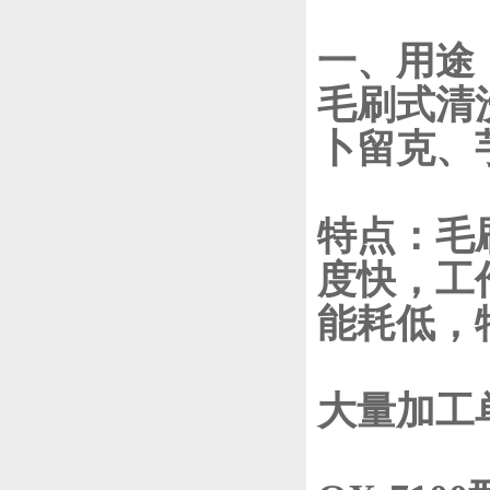
一、用途
毛刷式清
卜留克、
特点：毛
度快，工
能耗低，
大量加工