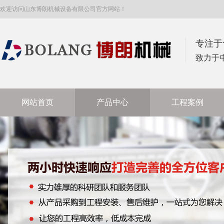
欢迎访问山东博朗机械设备有限公司官方网站！
专注于
致力于
网站首页
产品中心
工程案例